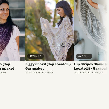
ZUM KIT
→
ZUM KIT
→
 (Joji
Ziggy Shawl (Joji Locatelli) –
Hip Stripes Shawl (J
Garnpaket
Garnpaket
Locatelli) – Garnpak
18,10
JOJI LOCATELLI · €64,87
JOJI LOCATELLI · €97,31