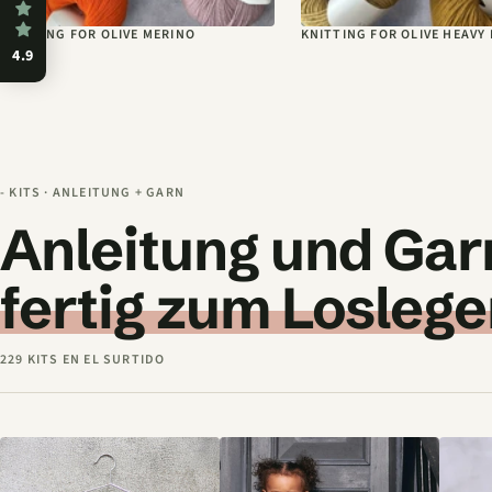
KNITTING FOR OLIVE MERINO
KNITTING FOR OLIVE HEAVY
4.9
- KITS · ANLEITUNG + GARN
Anleitung und Gar
fertig zum Loslege
229 KITS EN EL SURTIDO