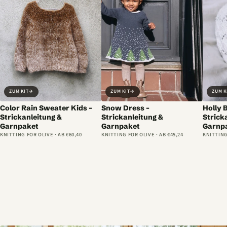
ZUM KIT
→
ZUM KIT
→
ZUM K
Color Rain Sweater Kids –
Snow Dress –
Holly 
Strickanleitung &
Strickanleitung &
Strick
Garnpaket
Garnpaket
Garnp
KNITTING FOR OLIVE · AB €60,40
KNITTING FOR OLIVE · AB €45,24
KNITTING