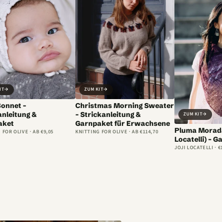
IT
→
ZUM KIT
→
Bonnet –
Christmas Morning Sweater
anleitung &
– Strickanleitung &
ZUM KIT
→
aket
Garnpaket für Erwachsene
Pluma Morada
 FOR OLIVE · AB €9,05
KNITTING FOR OLIVE · AB €114,70
Locatelli) – 
JOJI LOCATELLI · €