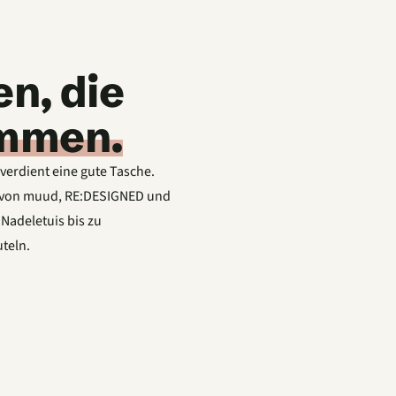
n, die
mmen.
 verdient eine gute Tasche.
r von muud, RE:DESIGNED und
Nadeletuis bis zu
teln.