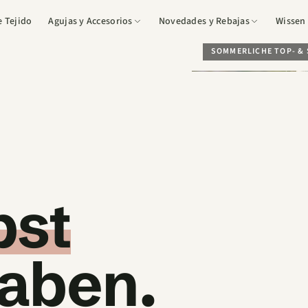
e Tejido
Agujas y Accesorios
Novedades y Rebajas
Wissen 
SOMMERLICHE TOP- & 
Más vendidos
Inspira
Novedades y reposiciones
Wissen
Vales de regalo
Masche
SALE
Farbk
Streif
bst
haben.