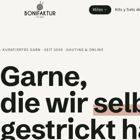
Hilos
Kits y Sets d
KURATIERTES GARN · SEIT 2009 · GAUTING & ONLINE
Garne,
die wir
sel
gestrickt 