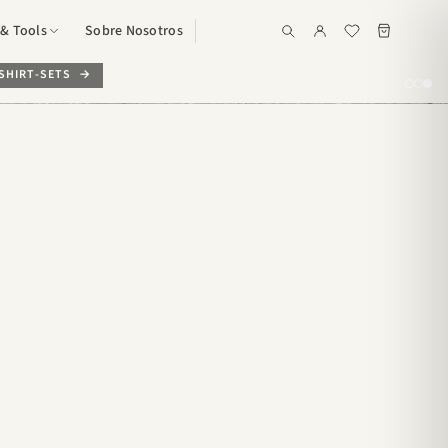
& Tools
Sobre Nosotros
SHIRT-SETS
tion
Magazin (Blog)
swertes rund ums Stricken (Blog)
Knitting for Olive Farbkombination
nproben-Finder: Knitting for Olive
Holst Garn Farbkombinationen
ombi
Garnberater
engenerator
Strick-Übersetzer